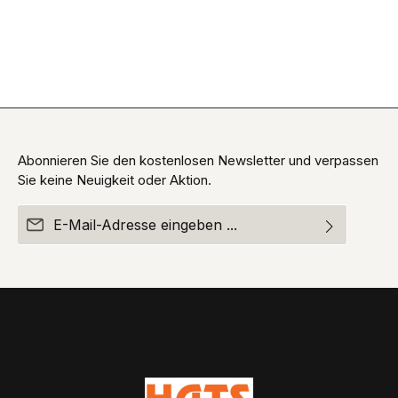
Abonnieren Sie den kostenlosen Newsletter und verpassen
Sie keine Neuigkeit oder Aktion.
E-Mail-Adresse*
Ich habe die
Datenschutzbestimmungen
zur Kenntnis
Die mit einem Stern (*) markierten Felder sind
genommen und die
AGB
gelesen und bin mit ihnen
Pflichtfelder.
einverstanden.
Um weiterzugehen, geben Sie die oben abgebildeten
Zeichen ein*