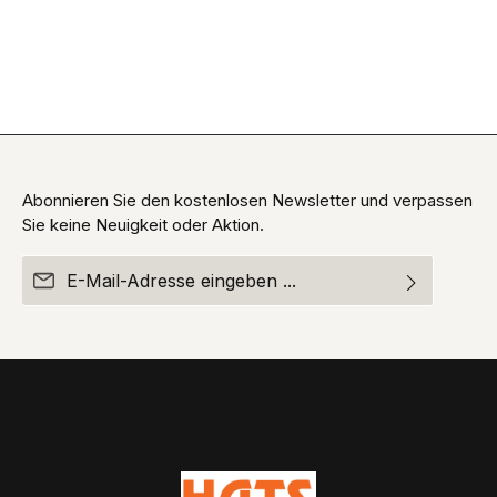
Abonnieren Sie den kostenlosen Newsletter und verpassen
Sie keine Neuigkeit oder Aktion.
E-Mail-Adresse*
Ich habe die
Datenschutzbestimmungen
zur Kenntnis
Die mit einem Stern (*) markierten Felder sind
genommen und die
AGB
gelesen und bin mit ihnen
Pflichtfelder.
einverstanden.
Um weiterzugehen, geben Sie die oben abgebildeten
Zeichen ein*